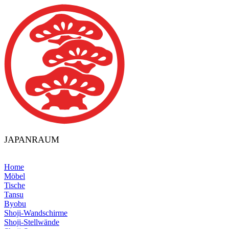
JAPANRAUM
Home
Möbel
Tische
Tansu
Byobu
Shoji-Wandschirme
Shoji-Stellwände