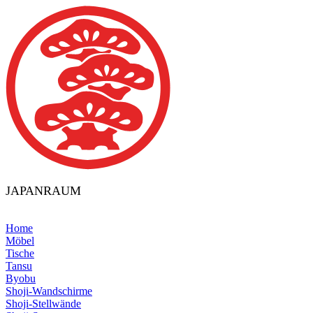
JAPANRAUM
Home
Möbel
Tische
Tansu
Byobu
Shoji-Wandschirme
Shoji-Stellwände