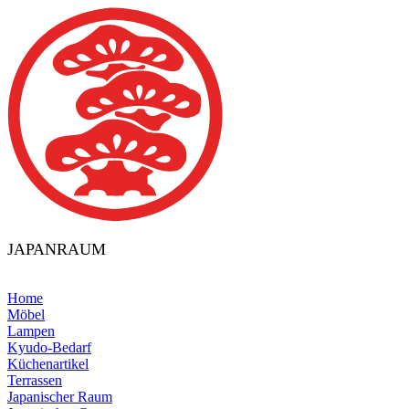
JAPANRAUM
Home
Möbel
Lampen
Kyudo-Bedarf
Küchenartikel
Terrassen
Japanischer Raum